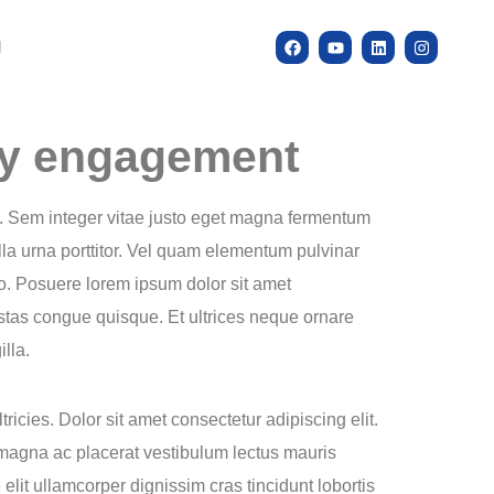
g
ity engagement
ue. Sem integer vitae justo eget magna fermentum
lla urna porttitor. Vel quam elementum pulvinar
o. Posuere lorem ipsum dolor sit amet
stas congue quisque. Et ultrices neque ornare
lla.
ies. Dolor sit amet consectetur adipiscing elit.
a magna ac placerat vestibulum lectus mauris
elit ullamcorper dignissim cras tincidunt lobortis