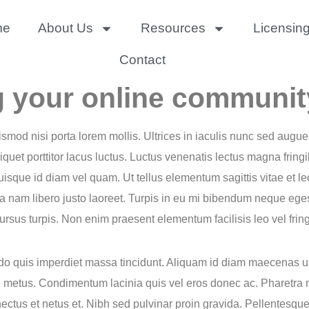
me
About Us
Resources
Licensin
Contact
ing your online commun
uismod nisi porta lorem mollis. Ultrices in iaculis nunc sed aug
quet porttitor lacus luctus. Luctus venenatis lectus magna fringi
sque id diam vel quam. Ut tellus elementum sagittis vitae et le
a nam libero justo laoreet. Turpis in eu mi bibendum neque ege
rsus turpis. Non enim praesent elementum facilisis leo vel fringi
quis imperdiet massa tincidunt. Aliquam id diam maecenas ultric
ante metus. Condimentum lacinia quis vel eros donec ac. Pharetr
nectus et netus et. Nibh sed pulvinar proin gravida. Pellentesque 