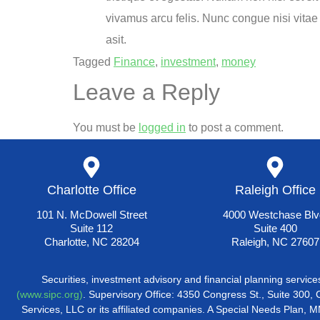
vivamus arcu felis. Nunc congue nisi vitae 
asit.
Tagged
Finance
,
investment
,
money
Leave a Reply
You must be
logged in
to post a comment.
Charlotte Office
Raleigh Office
101 N. McDowell Street
4000 Westchase Blv
Suite 112
Suite 400
Charlotte, NC 28204
Raleigh, NC 27607
Securities, investment advisory and financial planning servi
(www.sipc.org)
. Supervisory Office: 4350 Congress St., Suite 300, 
Services, LLC or its affiliated companies. A Special Needs Plan, M