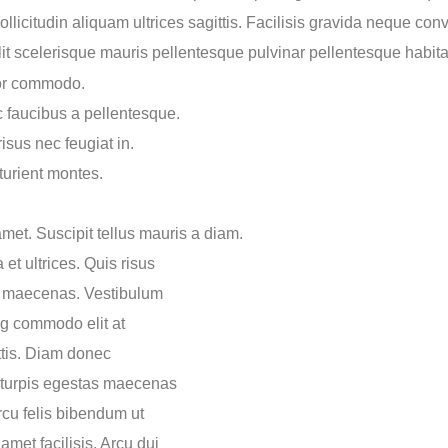
ollicitudin aliquam ultrices sagittis. Facilisis gravida neque con
lit scelerisque mauris pellentesque pulvinar pellentesque habita
por commodo.
c faucibus a pellentesque.
isus nec feugiat in.
turient montes.
met. Suscipit tellus mauris a diam.
et ultrices. Quis risus
at maecenas. Vestibulum
ing commodo elit at
ttis. Diam donec
Ac turpis egestas maecenas
rcu felis bibendum ut
 amet facilisis. Arcu dui