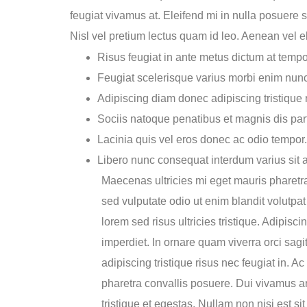
feugiat vivamus at. Eleifend mi in nulla posuere s
Nisl vel pretium lectus quam id leo. Aenean vel e
Risus feugiat in ante metus dictum at tem
Feugiat scelerisque varius morbi enim nun
Adipiscing diam donec adipiscing tristique r
Sociis natoque penatibus et magnis dis par
Lacinia quis vel eros donec ac odio tempor.
Libero nunc consequat interdum varius sit a
Maecenas ultricies mi eget mauris pharetra 
sed vulputate odio ut enim blandit volutp
lorem sed risus ultricies tristique. Adipisc
imperdiet. In ornare quam viverra orci sagi
adipiscing tristique risus nec feugiat in. 
pharetra convallis posuere. Dui vivamus a
tristique et egestas. Nullam non nisi est sit