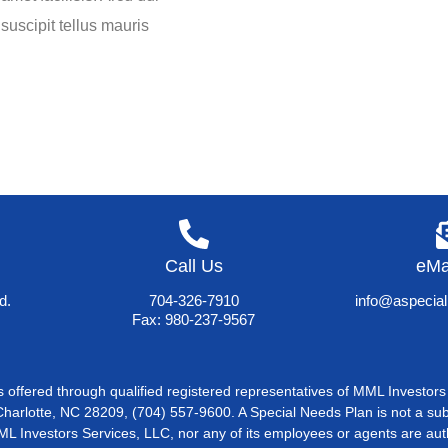
suscipit tellus mauris
Call Us
eMa
d.
704-326-7910
info@aspecia
Fax: 980-237-9567
ces offered through qualified registered representatives of MML Invest
Charlotte, NC 28209, (704) 557-9600. A Special Needs Plan is not a subs
ML Investors Services, LLC, nor any of its employees or agents are auth